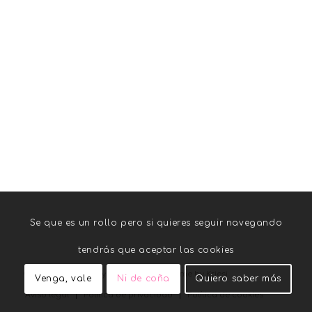
Se que es un rollo pero si quieres seguir navegando
tendrás que aceptar las cookies
© Copyright - Woolly Ellen -
Enfold Theme by Kriesi
Venga, vale
Ni de coña
Quiero saber más
Aviso legal
Política de privacidad
Política de cookies