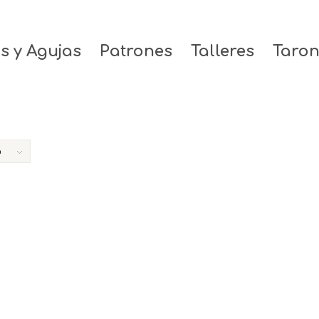
os y Agujas
Patrones
Talleres
Taron
a