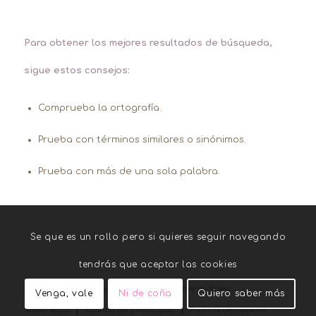
Para obtener los mejores resultados de búsqueda,
sigue estos consejos:
Comprueba la ortografía.
Prueba con términos similares o sinónimos.
Prueba con más de una sola palabra.
Se que es un rollo pero si quieres seguir navegando
tendrás que aceptar las cookies
© Copyright - Woolly Ellen -
Enfold Theme by Kriesi
Venga, vale
Ni de coña
Quiero saber más
Aviso legal
Política de privacidad
Política de cookies