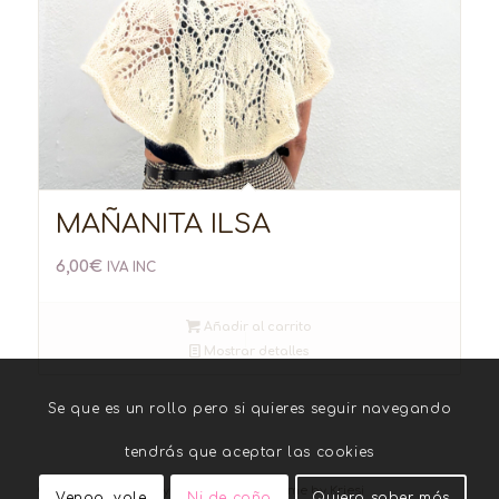
MAÑANITA ILSA
6,00
€
IVA INC
Añadir al carrito
Mostrar detalles
Se que es un rollo pero si quieres seguir navegando
tendrás que aceptar las cookies
© Copyright - Woolly Ellen -
Enfold Theme by Kriesi
Venga, vale
Ni de coña
Quiero saber más